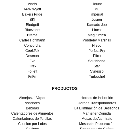
Anets
Houno
APW Wyott
IMC
Bakers Pride
Imperial
BKI
Josper
Blodgett
Kamado Joe
Bluezone
Lincat
Brema
MagiKitch'n
Carter Hoffmann
Middleby Marshall
Concordia
Nieco
CookTek
Perfect Fry
Desmon
Pitco
Evo
Southbend
Firex
Star
Follett
Synesso
FriFri
Turbochef
PRODUCTOS
Almejas al Vapor
Hornos de Inducción
Asadores
Hornos Transportadores
Bebidas
La Eliminación de Desechos
Calentadores de Alimentos
Mantener Comida
Calentadores de Tortillas
Mesas de Aterrizaje
Cocción por Lotes
Mesas de Preparación