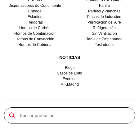
Cocinas
Panaderos de Gofres
Dispensadores de Condimento
Parilla
Entrega
Parillas y Planchas
Estantes
Placas de Inducción
Freidoras
Purificacion del Aire
Hornos de Carbón
Refrigeración
Hornos de Combinación
Sin Ventilación
Hornos de Convección
Tabla de Empanando
Hornos de Cubierta
Tostaderas
NOTICIAS
Blogs
Casos de Éxito
Eventos
MIKMadrid
Buscar productos...
Enviar